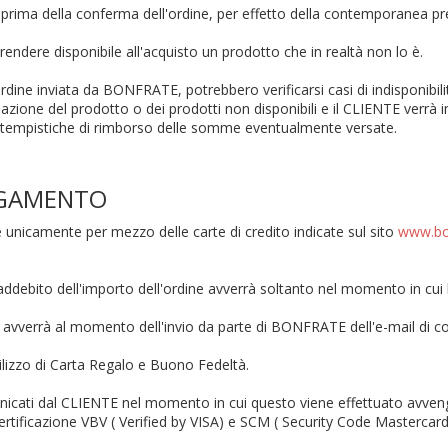
 prima della conferma dell'ordine, per effetto della contemporanea pres
rendere disponibile all'acquisto un prodotto che in realtà non lo è.
'ordine inviata da BONFRATE, potrebbero verificarsi casi di indisponibili
inazione del prodotto o dei prodotti non disponibili e il CLIENTE verr
lle tempistiche di rimborso delle somme eventualmente versate.
PAGAMENTO
nicamente per mezzo delle carte di credito indicate sul sito
www.bon
 addebito dell'importo dell'ordine avverrà soltanto nel momento in cui
o avverrà al momento dell'invio da parte di BONFRATE dell'e-mail di c
ilizzo di Carta Regalo e Buono Fedeltà.
nicati dal CLIENTE nel momento in cui questo viene effettuato avveng
rtificazione VBV ( Verified by VISA) e SCM ( Security Code Mastercard