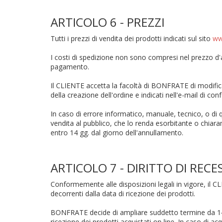
ARTICOLO 6 - PREZZI
Tutti i prezzi di vendita dei prodotti indicati sul sito
ww
I costi di spedizione non sono compresi nel prezzo d'
pagamento.
Il CLIENTE accetta la facoltà di BONFRATE di modificar
della creazione dell'ordine e indicati nell'e-mail di
In caso di errore informatico, manuale, tecnico, o d
vendita al pubblico, che lo renda esorbitante o chiara
entro 14 gg. dal giorno dell'annullamento.
ARTICOLO 7 - DIRITTO DI RECE
Conformemente alle disposizioni legali in vigore, il CL
decorrenti dalla data di ricezione dei prodotti.
BONFRATE decide di ampliare suddetto termine da 14 a 
ricezione dei prodotti acquistati on line. In caso di a