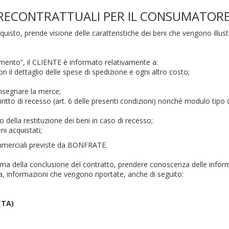
RECONTRATTUALI PER IL CONSUMATORE -
quisto, prende visione delle caratteristiche dei beni che vengono illu
amento”, il CLIENTE è informato relativamente a:
n il dettaglio delle spese di spedizione e ogni altro costo;
onsegnare la merce;
diritto di recesso (art. 6 delle presenti condizioni) nonché modulo tipo d
 della restituzione dei beni in caso di recesso;
ni acquistati;
ommerciali previste da BONFRATE.
 della conclusione del contratto, prendere conoscenza delle informa
ca, informazioni che vengono riportate, anche di seguito:
(TA)