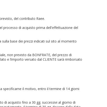
revisto, del contributo Raee.
l processo di acquisto prima dell'effettuazione del
 sulla base dei prezzi indicati sul sito al momento
ziale, non previsto da BONFRATE, del prezzo di
ullato e l’importo versato dal CLIENTE sarà rimborsato
 specificarne il motivo, entro il termine di 14 giorni
di acquisto fino a 30 gg. successivi al giorno di
separatamente, il termine di 30 gg. decorre dalla data