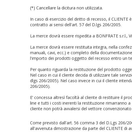
(*) Cancellare la dicitura non utilizzata.
In caso di esercizio del diritto di recesso, il CLIENTE
contratto ai sensi dell'art. 57 del D.lgs 206/2005.
La merce dovrà essere rispedita a BONFRATE s.r.l., V
La merce dovrà essere restituita integra, nella confe
manuali, cavi, ecc.) e completo della documentazione 
l'importo dei prodotti oggetto del recesso entro un t
Per quanto riguarda la restituzione del prodotto ogge
Nel caso in cui il cliente decida di utilizzare tale ser
dlgs 206/2005). Nel caso invece in cui il cliente intenda
206/2005).
E’ concessa altresì facoltà al cliente di restituire il
line e tutti i costi inerenti la restituzione rimarranno 
cliente non potrà avvalersi del vettore convenzion
Come previsto dall'art. 56 comma 3 del D.Lgs 206/20
all'avvenuta dimostrazione da parte del CLIENTE di a