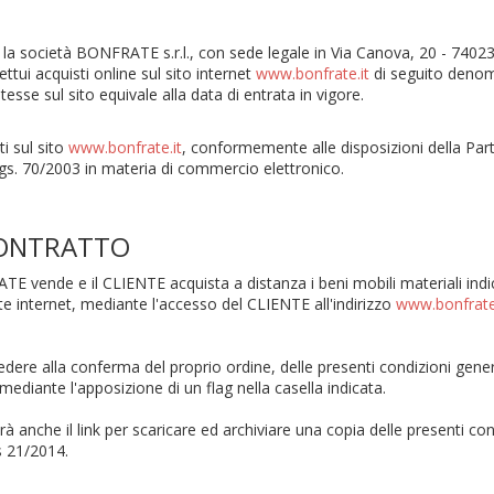
 la società BONFRATE s.r.l., con sede legale in Via Canova, 20 - 7402
tui acquisti online sul sito internet
www.bonfrate.it
di seguito denom
esse sul sito equivale alla data di entrata in vigore.
ti sul sito
www.bonfrate.it
, conformemente alle disposizioni della Parte
lgs. 70/2003 in materia di commercio elettronico.
CONTRATTO
E vende e il CLIENTE acquista a distanza i beni mobili materiali indica
te internet, mediante l'accesso del CLIENTE all'indirizzo
www.bonfrate
edere alla conferma del proprio ordine, delle presenti condizioni genera
diante l'apposizione di un flag nella casella indicata.
à anche il link per scaricare ed archiviare una copia delle presenti cond
s 21/2014.