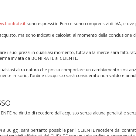
w.bonfrate.it
sono espressi in Euro e sono comprensivi di IVA, e ove p
acquisto, ma sono indicati e calcolati al momento della conclusione de
e i suoi prezzi in qualsiasi momento, tuttavia la merce sarà fatturata
 conferma inviata da BONFRATE al CLIENTE.
i qualsiasi altra natura che possa comportare un cambiamento sostan
mente irrisorio, l’ordine d’acquisto sarà considerato non valido e ann
SSO
IENTE ha diritto di recedere dall'acquisto senza alcuna penalità e senza
30 gg., sarà pertanto possibile per il CLIENTE recedere dal contratto 
cquisti multipli effettuati dal CLIENTE con un solo ordine e consegnati 