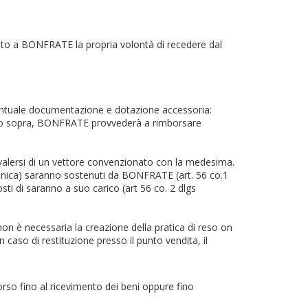
nicato a BONFRATE la propria volontà di recedere dal
eventuale documentazione e dotazione accessoria:
quanto sopra, BONFRATE provvederà a rimborsare
avvalersi di un vettore convenzionato con la medesima.
telefonica) saranno sostenuti da BONFRATE (art. 56 co.1
costi di saranno a suo carico (art 56 co. 2 dlgs
non è necessaria la creazione della pratica di reso on
in caso di restituzione presso il punto vendita, il
so fino al ricevimento dei beni oppure fino