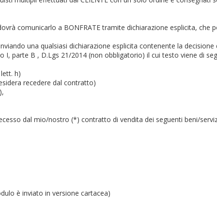
sso dovrà comunicarlo a BONFRATE tramite dichiarazione esplicita, che
e inviando una qualsiasi dichiarazione esplicita contenente la decision
to I, parte B , D.Lgs 21/2014 (non obbligatorio) il cui testo viene di seg
ett. h)
desidera recedere dal contratto)
),
recesso dal mio/nostro (*) contratto di vendita dei seguenti beni/serviz
dulo è inviato in versione cartacea)