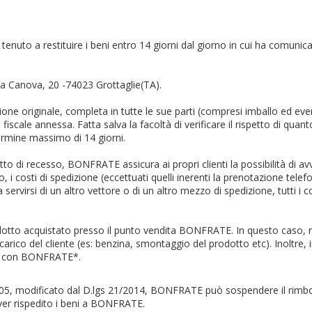
 è tenuto a restituire i beni entro 14 giorni dal giorno in cui ha comu
ia Canova, 20 -74023 Grottaglie(TA).
zione originale, completa in tutte le sue parti (compresi imballo ed 
fiscale annessa. Fatta salva la facoltà di verificare il rispetto di 
ermine massimo di 14 giorni.
tto di recesso, BONFRATE assicura ai propri clienti la possibilità di 
vizio, i costi di spedizione (eccettuati quelli inerenti la prenotazione 
 servirsi di un altro vettore o di un altro mezzo di spedizione, tutti i 
 prodotto acquistato presso il punto vendita BONFRATE. In questo caso, 
a carico del cliente (es: benzina, smontaggio del prodotto etc). Inoltre, 
ato con BONFRATE*.
05, modificato dal D.lgs 21/2014, BONFRATE può sospendere il rimbor
ver rispedito i beni a BONFRATE.