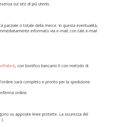
enza sul sito di più utenti,
tà parziale o totale della merce. In questa eventualità,
à immediatamente informato via e-mail; con tale e-mail
frate.it
, con bonifico bancario 0 con metodo di
 l'ordine sarà completo e pronto per la spedizione.
onferma ordine.
ono su apposite linee protette. La sicurezza del
 ).