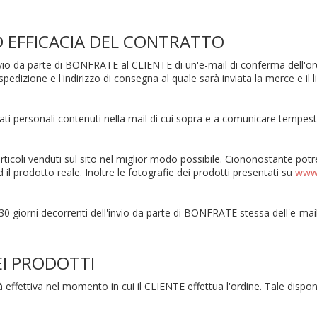
D EFFICACIA DEL CONTRATTO
nvio da parte di BONFRATE al CLIENTE di un'e-mail di conferma dell'ord
spedizione e l'indirizzo di consegna al quale sarà inviata la merce e il 
i dati personali contenuti nella mail di cui sopra e a comunicare tem
coli venduti sul sito nel miglior modo possibile. Ciononostante potreb
d il prodotto reale. Inoltre le fotografie dei prodotti presentati su
www.
giorni decorrenti dell'invio da parte di BONFRATE stessa dell'e-mail
EI PRODOTTI
bilità effettiva nel momento in cui il CLIENTE effettua l'ordine. Tale 