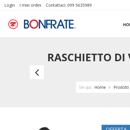
Login
I miei ordini
Contattaci: 099 5635989
HO
RASCHIETTO DI
Tagliabulloni
MAURER
Sei qui:
Home
Prodotti
Plus
da
900
OFFERTA