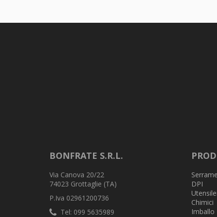
BONFRATE S.R.L.
PROD
Via Canova 20/22
Serrame
74023 Grottaglie (TA)
DPI
Utensile
P.Iva 02961200736
Chimici
Imballo
Tel: 099 5635989