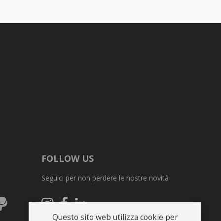
FOLLOW US
Seguici per non perdere le nostre novità
ex
PayPal
Seguici
Seguici
Seguici
su
su
su
Questo sito web utilizza cookie per
Instagram
Facebook
Linkedin