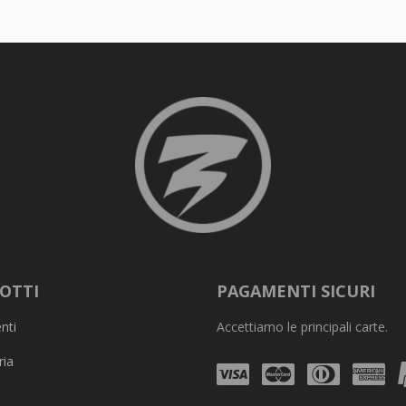
OTTI
PAGAMENTI SICURI
nti
Accettiamo le principali carte.
ria
Visa
Mastercard
Diners
Am
Club