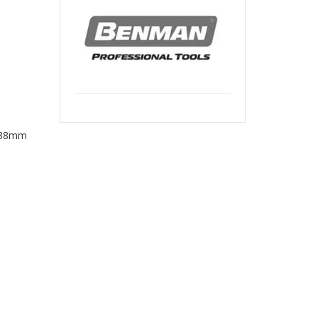
40
META
INOX
-
10PZ
i 38mm