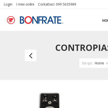
Login
I miei ordini
Contattaci: 099 5635989
HO
CONTROPIAS
Serratura
elettrica
Sei qui:
Home
CISA
14511-
70