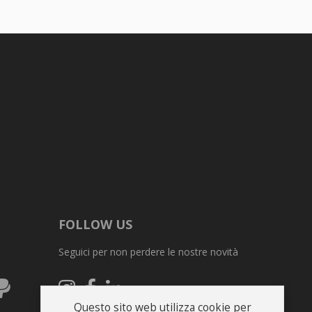
FOLLOW US
Seguici per non perdere le nostre novità
ex
PayPal
Seguici
Seguici
Seguici
su
su
su
Questo sito web utilizza cookie per
Instagram
Facebook
Linkedin