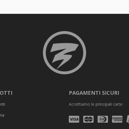
OTTI
PAGAMENTI SICURI
nti
Accettiamo le principali carte.
ria
Visa
Mastercard
Diners
Am
Club