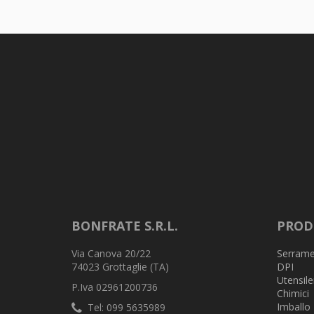
BONFRATE S.R.L.
PROD
Via Canova 20/22
Serrame
74023 Grottaglie (TA)
DPI
Utensile
P.Iva 02961200736
Chimici
Imballo
Tel: 099 5635989