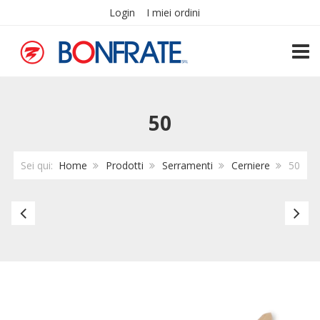
Login
I miei ordini
TOGG
50
Sei qui:
Home
Prodotti
Serramenti
Cerniere
50
Set
Di
batteria
ci
4.0ah
in
18
p
V
co