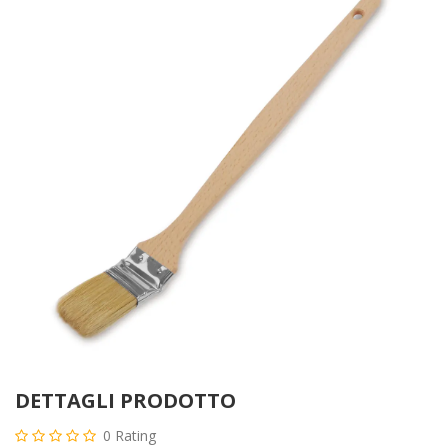
Li-
g
Power
Extreme
DETTAGLI PRODOTTO
0
Rating