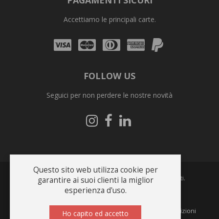
PAGAMENTI SICURI
Accettiamo le principali carte.
Visa
Mastercard
Diners
Amex
PayPal
Club
FOLLOW US
Seguici per non perdere le nostre novità
Seguici
Seguici
Seguici
su
su
su
Instagram
Facebook
Linkedin
Questo sito web utilizza cookie per
Copyright © 2026 Bonfrate s.r.l.. Tutti i diritti riservati.
garantire ai suoi clienti la miglior
esperienza d'uso.
Created by Cinetyk.com
Privacy Policy
Termini e condizioni
Ho capito ed accetto