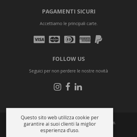
PAGAMENTI SICURI
Accettiamo le principali carte.
Visa
Mastercard
Diners
Amex
PayPal
Club
FOLLOW US
Seguici per non perdere le nostre novità
Seguici
Seguici
Seguici
su
su
su
Instagram
Facebook
Linkedin
Questo sito web utilizza cookie per
Copyright © 2026 Bonfrate s.r.l.. Tutti i diritti riservati.
garantire ai suoi clienti la miglior
esperienza d'uso.