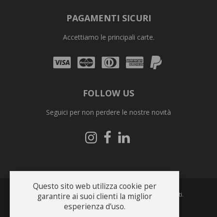
PAGAMENTI SICURI
Accettiamo le principali carte.
Visa
Mastercard
Diners
Amex
PayPal
Club
FOLLOW US
Seguici per non perdere le nostre novità
Seguici
Seguici
Seguici
su
su
su
Instagram
Facebook
Linkedin
Questo sito web utilizza cookie per
Copyright © 2026 Bonfrate s.r.l.. Tutti i diritti riservati.
garantire ai suoi clienti la miglior
esperienza d'uso.