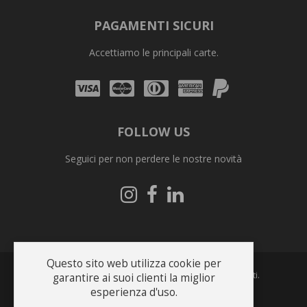
PAGAMENTI SICURI
Accettiamo le principali carte.
Visa
Mastercard
Diners
Amex
PayPal
Club
FOLLOW US
Seguici per non perdere le nostre novità
Seguici
Seguici
Seguici
su
su
su
Instagram
Facebook
Linkedin
Questo sito web utilizza cookie per
Copyright © 2026 Bonfrate s.r.l.. Tutti i diritti riservati.
garantire ai suoi clienti la miglior
esperienza d'uso.