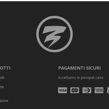
OTTI
PAGAMENTI SICURI
nti
Accettiamo le principali carte.
ria
Visa
Mastercard
Diners
Am
Club
zione