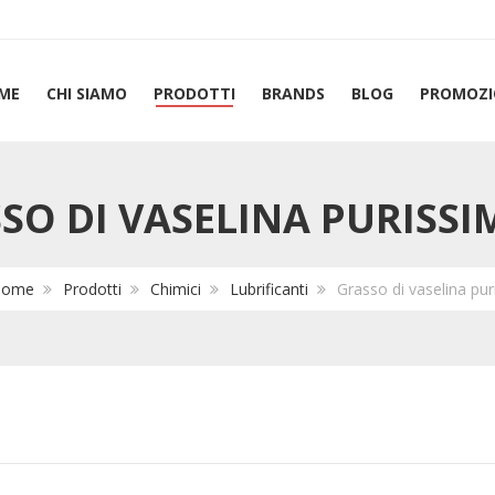
ME
CHI SIAMO
PRODOTTI
BRANDS
BLOG
PROMOZI
SO DI VASELINA PURISSI
Home
Prodotti
Chimici
Lubrificanti
Grasso di vaselina pu