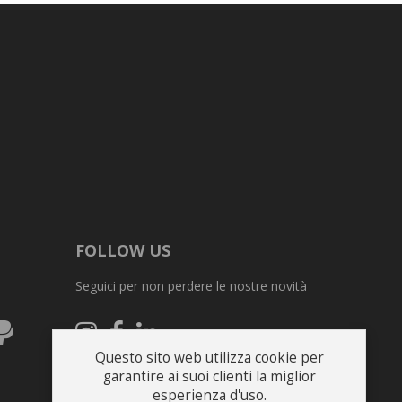
FOLLOW US
Seguici per non perdere le nostre novità
ex
PayPal
Seguici
Seguici
Seguici
su
su
su
Questo sito web utilizza cookie per
Instagram
Facebook
Linkedin
garantire ai suoi clienti la miglior
esperienza d'uso.