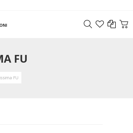
ONI
MA FU
rissima FU