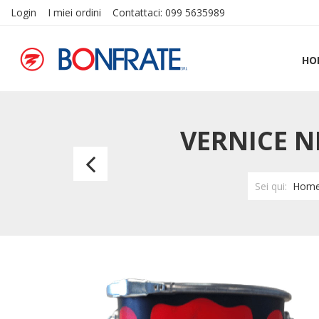
Login
I miei ordini
Contattaci: 099 5635989
HO
VERNICE N
Vernice
Sintetico
Sei qui:
Hom
Opaco
CALDART
K624