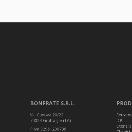
BONFRATE S.R.L.
PROD
Via Canova 20/22
Serrame
74023 Grottaglie (TA)
DPI
Utensile
P.Iva 02961200736
Chimici