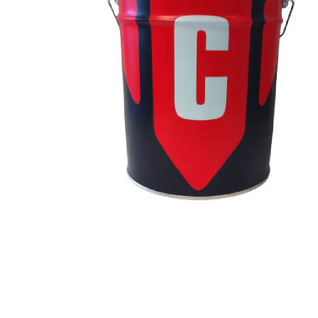
RAL
9016
(Bianco
Traffico)