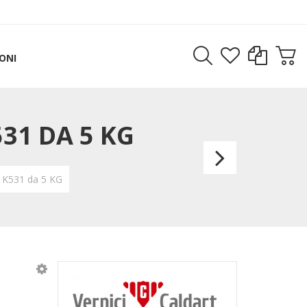
ONI
31 DA 5 KG
Catali
caldar
 K531 da 5 KG
lt0,2
cz.711