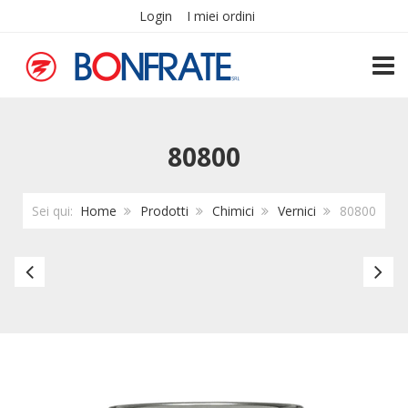
Login
I miei ordini
TOGG
80800
Sei qui:
Home
Prodotti
Chimici
Vernici
80800
Vernice
Ca
Sintetico
ca
Opaco
lt
CALDART
cz
K624